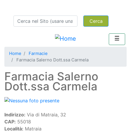
Salta
menu secondario
Area iscritti
al
Cerca
contenuto
principale
Home
Farmacie
Farmacia Salerno Dott.ssa Carmela
Farmacia Salerno
Dott.ssa Carmela
Indirizzo
Via di Matraia, 32
CAP
55018
Località
Matraia