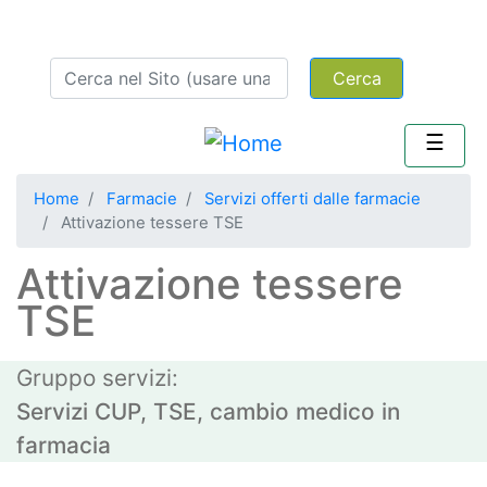
Salta
menu secondario
Area iscritti
al
Cerca
contenuto
principale
Home
Farmacie
Servizi offerti dalle farmacie
Attivazione tessere TSE
Attivazione tessere
TSE
Gruppo servizi
Servizi CUP, TSE, cambio medico in
farmacia