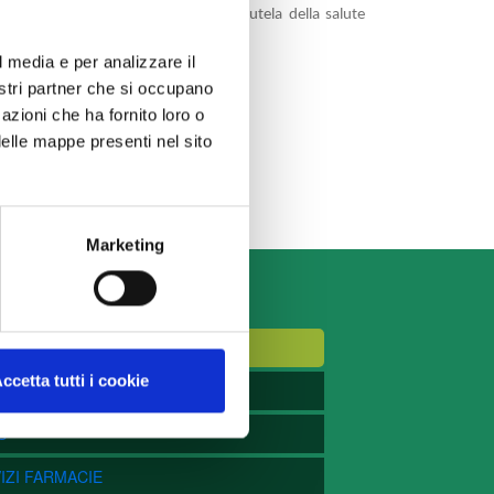
are a tutti i cittadini una migliore tutela della salute
l media e per analizzare il
nostri partner che si occupano
azioni che ha fornito loro o
delle mappe presenti nel sito
Marketing
 PRINCIPALE
SOCIAZIONE
ccetta tutti i cookie
MACIE
S
IZI FARMACIE