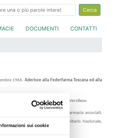
MACIE
DOCUMENTI
CONTATTI
ovembre 1966.
Aderisce alla Federfarma Toscana ed alla
ana Lucchese fino a quelle del Litorale Versiliese.
ici, culturali e morali dei titolari di farmacia associati,
 operante all’interno del Servizio Sanitario Nazionale,
Informazioni sui cookie