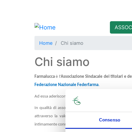
menu secondario
Area iscritti
Main 
ASSOC
Home
Chi siamo
Chi siamo
Farmalucca
è l'
Associazione Sindacale dei titolari e de
Federazione Nazionale Federfarma
.
Ad essa aderiscono le farmacie private della provincia, a 
In qualità di associazione di categoria professionale, ope
attraverso la valorizzazione e la difesa della loro pr
Consenso
intimamente connesso con la realtà sociale nella quale sv