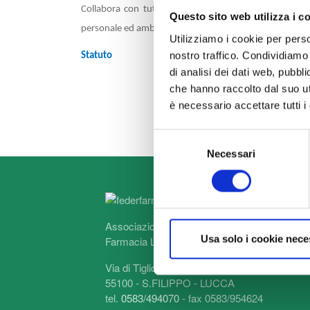
Collabora con tutte le autorità sanitarie per contribui
Questo sito web utilizza i c
personale ed ambientale.
Utilizziamo i cookie per perso
nostro traffico. Condividiamo 
Statuto
di analisi dei dati web, pubbl
che hanno raccolto dal suo uti
è necessario accettare tutti 
Selezione
Necessari
del
consenso
Associazione Provinciale Sindacale Proprietar
Usa solo i cookie nece
Farmacia Lucca
Via di Tiglio, 1893
55100 - S.FILIPPO - LUCCA
tel.
0583/494070
- fax 0583/954624