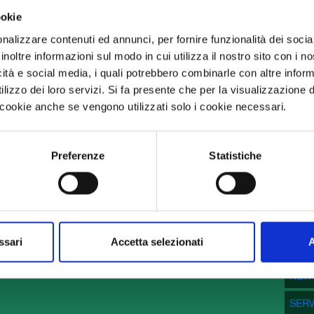
re alla formazione di una elevata coscienza socio-sanitaria, atta ad assicur
ookie
nalizzare contenuti ed annunci, per fornire funzionalità dei socia
inoltre informazioni sul modo in cui utilizza il nostro sito con i 
icità e social media, i quali potrebbero combinarle con altre inform
lizzo dei loro servizi. Si fa presente che per la visualizzazione 
i cookie anche se vengono utilizzati solo i cookie necessari.
Preferenze
Statistiche
DOVE SIAMO
MENU
AS
i di
ssari
Accetta selezionati
A
FAR
NEW
SERV