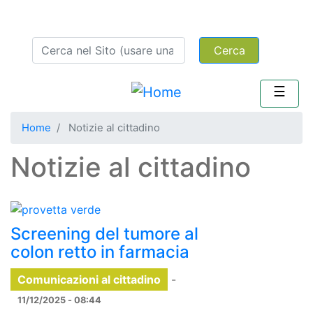
Salta
menu secondario
Area iscritti
al
Cerca
contenuto
principale
Home
Notizie al cittadino
Notizie al cittadino
Screening del tumore al
colon retto in farmacia
Comunicazioni al cittadino
-
11/12/2025 - 08:44