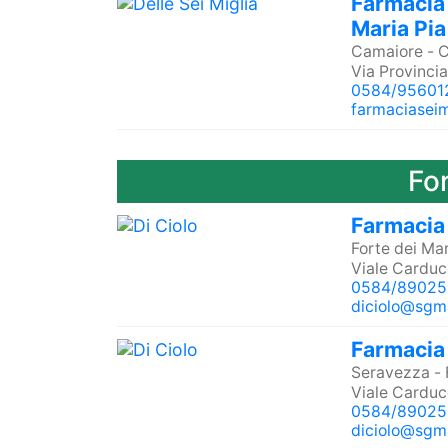
Farmacia 
Maria Pia
Camaiore
-
C
Via Provincia
0584/95601
farmaciasei
Fo
Farmacia 
Forte dei Ma
Viale Carducc
0584/89025
diciolo@sgmai
Farmacia 
Seravezza
-
Viale Carducc
0584/89025
diciolo@sgmai