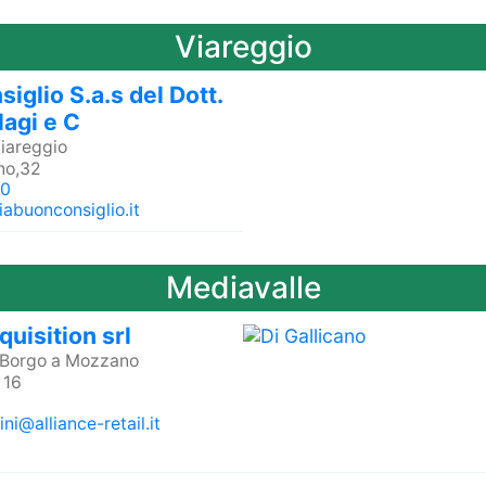
Viareggio
iglio S.a.s del Dott.
agi e C
iareggio
ino,32
40
abuonconsiglio.it
Mediavalle
uisition srl
Borgo a Mozzano
 16
ni@alliance-retail.it