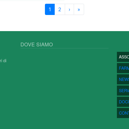
Next ›
Last »
1
2
›
»
DOVE SIAMO
MENU
ASSO
i di
FAR
NEW
SERV
DOC
CONT