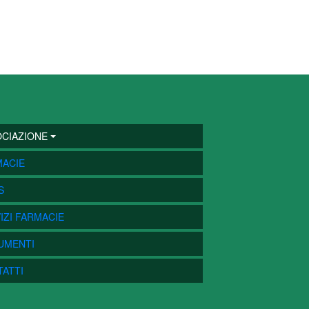
 PRINCIPALE
CIAZIONE
MACIE
S
IZI FARMACIE
UMENTI
ATTI