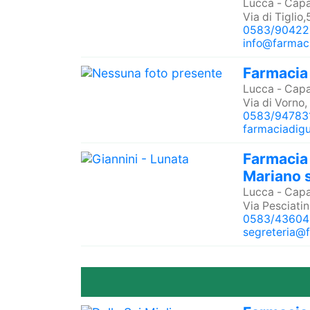
Lucca
-
Capa
Via di Tiglio
0583/90422
info@farmac
Farmacia
Lucca
-
Capa
Via di Vorno, 
0583/94783
farmaciadig
Farmacia 
Mariano s
Lucca
-
Capa
Via Pesciatin
0583/43604
segreteria@f