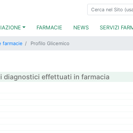
Salta
Cerca
al
contenuto
navigation
IAZIONE
FARMACIE
NEWS
SERVIZI FAR
principale
le farmacie
Profilo Glicemico
 diagnostici effettuati in farmacia