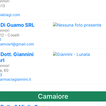
nnori
,513
iabiagi.com
 Di Guamo SRL
nnori
12 - Coselli
1
uamosrl@gmail.com
Dott. Giannini
rl
nnori
a, 60
3
armaciagiannini.it
Camaiore