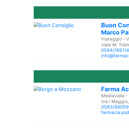
Buon Cons
Marco Pal
Viareggio
-
V
viale M. Tob
0584/16611
info@farmaci
Farma Acq
Mediavalle
-
Via I Maggio,
0583/88059
farmacia.sodi