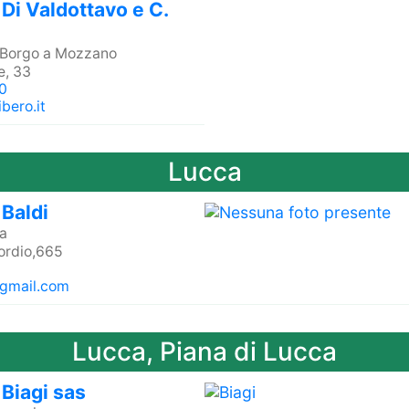
Di Valdottavo e C.
Borgo a Mozzano
e, 33
0
bero.it
Lucca
Baldi
a
ordio,665
gmail.com
Lucca, Piana di Lucca
Biagi sas