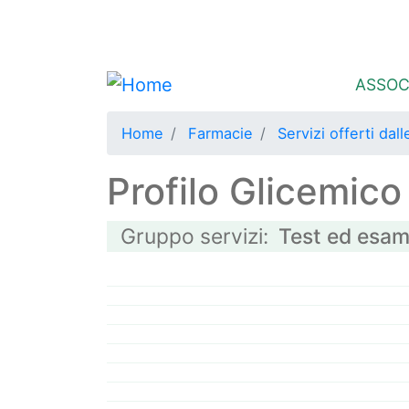
menu secondario
Area iscritti
Main 
ASSOC
Home
Farmacie
Servizi offerti dal
Profilo Glicemico
Gruppo servizi
Test ed esami