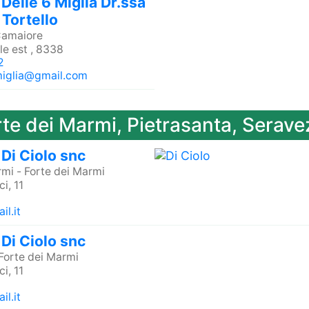
Delle 6 Miglia Dr.ssa
 Tortello
amaiore
le est , 8338
2
miglia@gmail.com
rte dei Marmi, Pietrasanta, Serave
Di Ciolo snc
rmi
-
Forte dei Marmi
i, 11
l.it
Di Ciolo snc
Forte dei Marmi
i, 11
l.it