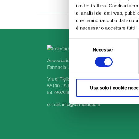
0583/25108
nostro traffico. Condividiamo 
info@farmaci
di analisi dei dati web, pubbl
che hanno raccolto dal suo uti
è necessario accettare tutti 
Selezione
Necessari
del
consenso
Associazione Provinciale Sindacale Proprietar
Farmacia Lucca
Via di Tiglio, 1893
55100 - S.FILIPPO - LUCCA
Usa solo i cookie nece
tel.
0583/494070
- fax 0583/954624
e-mail:
info@farmalucca.it