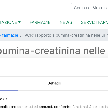
Salta
Cerca
al
contenuto
navigation
IAZIONE
FARMACIE
NEWS
SERVIZI FAR
principale
le farmacie
ACR: rapporto albumina-creatinina nelle uri
umina-creatinina nelle 
 diagnostici effettuati in farmacia
Piana di Lucca
Dettagli
 Regoli SRL
ookie
ca
-
Altopascio
, 60
nalizzare contenuti ed annunci, per fornire funzionalità dei socia