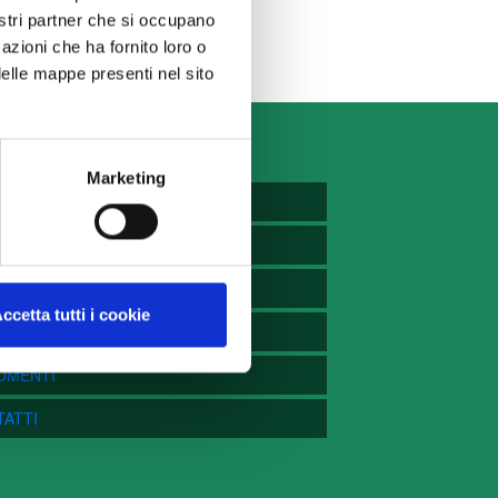
nostri partner che si occupano
azioni che ha fornito loro o
delle mappe presenti nel sito
Marketing
 PRINCIPALE
CIAZIONE
MACIE
S
ccetta tutti i cookie
IZI FARMACIE
UMENTI
ATTI