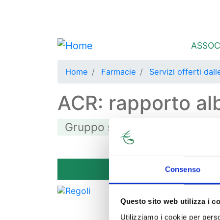
menu secondario
Area iscritti
Main 
ASSOC
Home
Farmacie
Servizi offerti dal
ACR: rapporto alb
Gruppo servizi
Test ed esami
Consenso
Farmacia
Questo sito web utilizza i c
Piana di Luc
Via Gavinana
Utilizziamo i cookie per perso