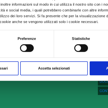
inoltre informazioni sul modo in cui utilizza il nostro sito con i 
aregoli.it
icità e social media, i quali potrebbero combinarle con altre inform
lizzo dei loro servizi. Si fa presente che per la visualizzazione 
i cookie anche se vengono utilizzati solo i cookie necessari.
DOVE SIAMO
Preferenze
Statistiche
MENU
ASSO
i di
FAR
NEW
ssari
Accetta selezionati
A
SERV
DOC
CONT